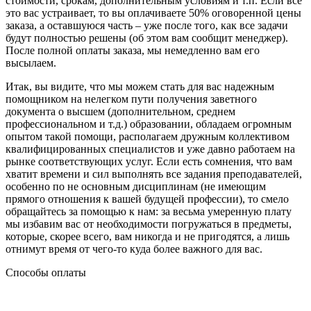
стоимости, срокам, дополнительным условиям и т.п. Если все
это вас устраивает, то вы оплачиваете 50% оговоренной цены
заказа, а оставшуюся часть – уже после того, как все задачи
будут полностью решены (об этом вам сообщит менеджер).
После полной оплаты заказа, мы немедленно вам его
высылаем.
Итак, вы видите, что мы можем стать для вас надежным
помощником на нелегком пути получения заветного
документа о высшем (дополнительном, среднем
профессиональном и т.д.) образовании, обладаем огромным
опытом такой помощи, располагаем дружным коллективом
квалифицированных специалистов и уже давно работаем на
рынке соответствующих услуг. Если есть сомнения, что вам
хватит времени и сил выполнять все задания преподавателей,
особенно по не основным дисциплинам (не имеющим
прямого отношения к вашей будущей профессии), то смело
обращайтесь за помощью к нам: за весьма умеренную плату
мы избавим вас от необходимости погружаться в предметы,
которые, скорее всего, вам никогда и не пригодятся, а лишь
отнимут время от чего-то куда более важного для вас.
Способы оплаты